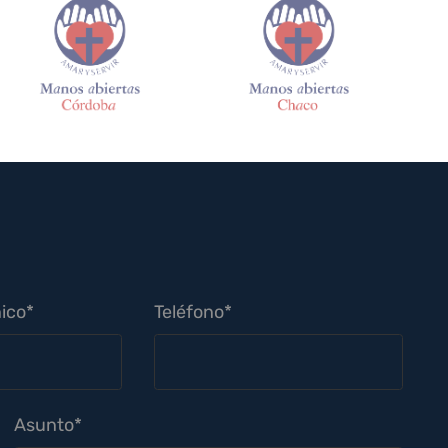
ico*
Teléfono*
Asunto*