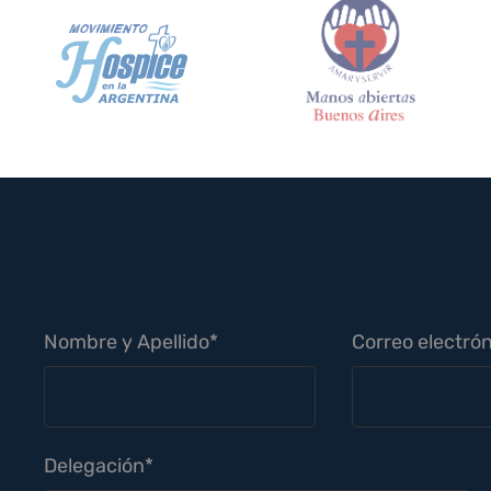
Nombre y Apellido*
Correo electrón
Delegación*