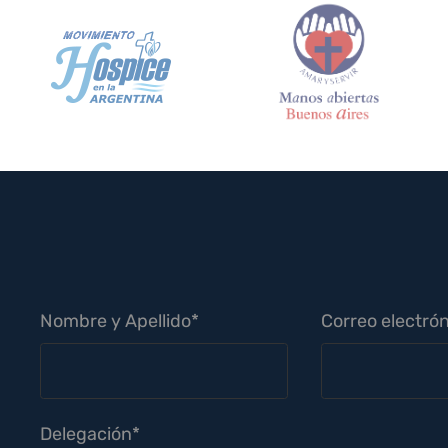
Nombre y Apellido*
Correo electrón
Delegación*