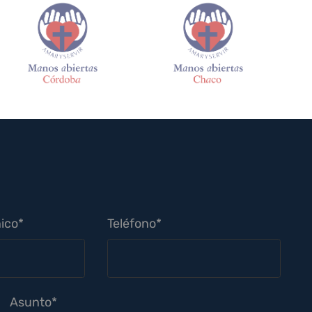
ico*
Teléfono*
Asunto*