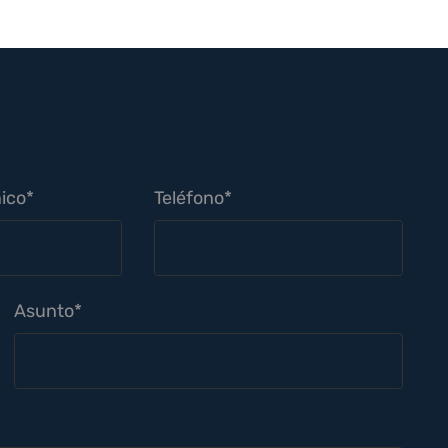
ico*
Teléfono*
Asunto*