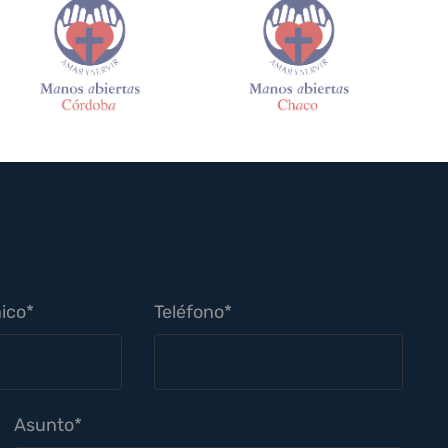
ico*
Teléfono*
Asunto*