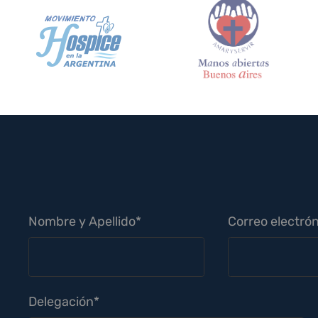
Nombre y Apellido*
Correo electrón
Delegación*