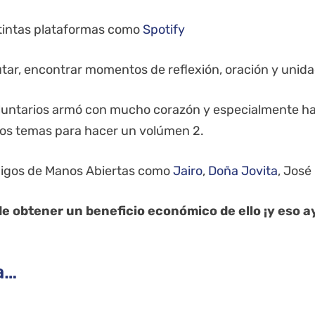
istintas plataformas como
Spotify
utar, encontrar momentos de reflexión, oración y unid
luntarios armó con mucho corazón y especialmente hac
os temas para hacer un volúmen 2.
migos de Manos Abiertas como
Jairo
,
Doña Jovita
, José
 obtener un beneficio económico de ello ¡y eso a
a…