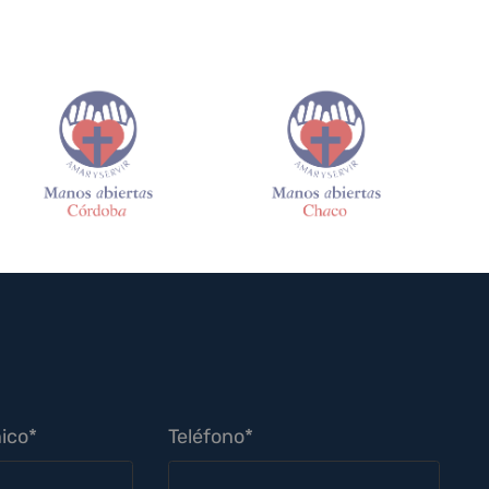
ico*
Teléfono*