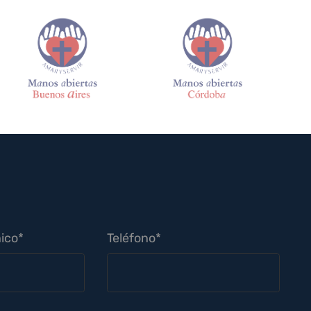
ico*
Teléfono*